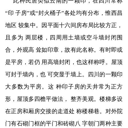
此种民居类似云南的一颗印，在四川常称
“印
子房”或
“封火
桶子”各处均有分布，惟西昌
地区 较集中。因平面十六间房布局比较方正，
且多为 两层楼，四周用土墙或空斗墙封闭围
合，外观高 耸如印章，故有此名称。有时即或
是平房，若仍 用高墙封闭，也这样称呼。屋顶
可封于墙内，也 可突显于墙上。四川的一颗印
大多数为平房。这 种印子房的天井常为正方
形，屋顶多四檐平做法， 整齐美观。楼梯多设
在正房和厢房交接的走道处 称楼梯巷。对外院
门有石砌门框的平门和砖砌八 字朝门两种主要